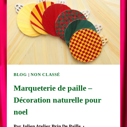
BASSE
ÉCHIQUÉENNE
PARTIE
1
BLOG
|
NON CLASSÉ
Marqueterie de paille –
Décoration naturelle pour
noel
Par
Julien Atelier Brin De Paille