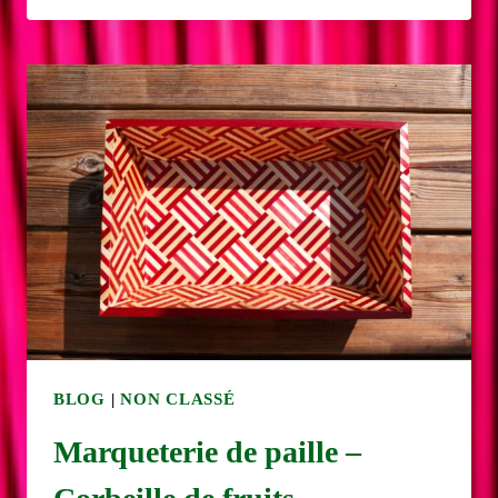
PAILLE
–
DÉCORATION
NATURELLE
POUR
NOEL
BLOG
|
NON CLASSÉ
Marqueterie de paille –